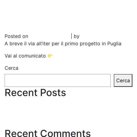
sviluppo di parchi eolici
marini galleggianti al largo
delle coste italiane
Posted on
Ottobre 26, 2021
|
by
Rossano Guenci
A breve il via all’iter per il primo progetto in Puglia
Vai al comunicato
LINK
Cerca
Cerca
Recent Posts
Falck Renewables insieme a BlueFloat Energy per
lo sviluppo di parchi eolici marini galleggianti al
largo delle coste italiane
Recent Comments