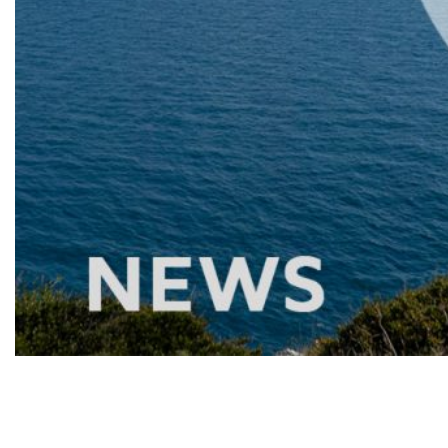
Falck Renewables insieme
a BlueFloat Energy per lo